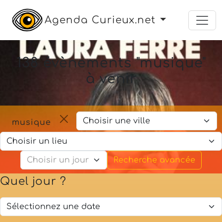
Agenda Curieux.net
138 évènements "musique"
à venir
musique
Recherche avancée
Quel jour ?