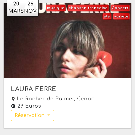
20
26
musique
chanson francaise
Concert
MARS
NOV
été
variété
LAURA FERRE
Le Rocher de Palmer,
Cenon
29 Euros
Réservation