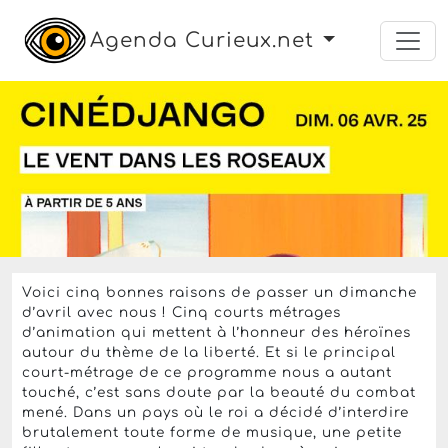
Agenda Curieux.net
cinéma
jeune public
projection
Le dimanche 6 avril 2025 à partir de 16h30
CinéDjango - Le Vent dans
les roseaux
Espace Django
,
Strasbourg
Prix libre
Voici cinq bonnes raisons de passer un dimanche
d’avril avec nous ! Cinq courts métrages
d’animation qui mettent à l’honneur des héroïnes
autour du thème de la liberté. Et si le principal
court-métrage de ce programme nous a autant
touché, c’est sans doute par la beauté du combat
mené. Dans un pays où le roi a décidé d’interdire
brutalement toute forme de musique, une petite