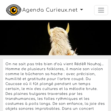
Agenda Curieux.net
spectacle
spectacle musical
Le dimanche 4 mai 2025 à partir de 17h
Cavalcade en cocazie
L'Illiade
,
Illkirch-Graffenstaden
Tarif non communiqué
On ne sait pas très bien d’où vient RédèR Nouhaj…
Homme de plusieurs folklores, il manie son violon
comme le bûcheron sa hache : avec précision,
humilité et gratitude pour l’arbre coupé. Du
Caucase où il fût plongé pendant un temps
certain, le mix des cultures et la mélodie brute.
Des plaines bulgares traversées par les
transhumances, les folles rythmiques et les
costumes à poils longs. De son enfance, la joie des
objets sonores improbables. Dans un concert