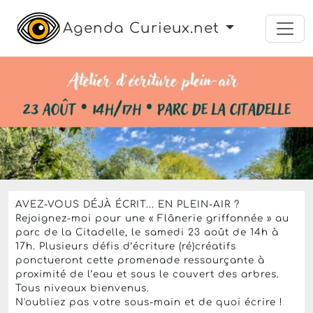
Agenda Curieux.net
stage
atelier
initiation
plein air
atelier d'écriture
Le samedi 23 août 2025 de 14h à 17h
Atelier d'écriture en plein-
air : "Flânerie griffonnée"
Le parc de la Citadelle
,
Strasbourg
30 Euros
AVEZ-VOUS DÉJÀ ÉCRIT... EN PLEIN-AIR ?
Rejoignez-moi pour une « Flânerie griffonnée » au
parc de la Citadelle, le samedi 23 août de 14h à
17h. Plusieurs défis d’écriture (ré)créatifs
ponctueront cette promenade ressourçante à
proximité de l’eau et sous le couvert des arbres.
Tous niveaux bienvenus.
N'oubliez pas votre sous-main et de quoi écrire !